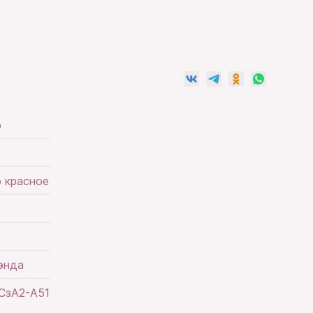
о
 красное
энда
СзА2-А51