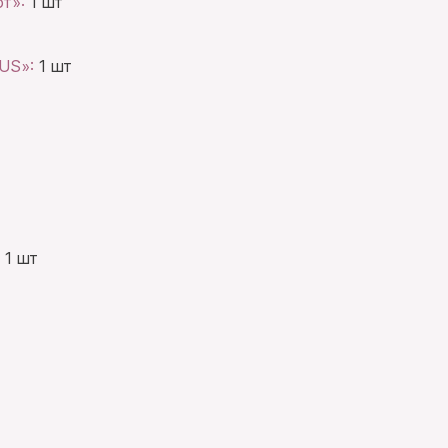
от»:
1 шт
BUS»:
1 шт
:
1 шт