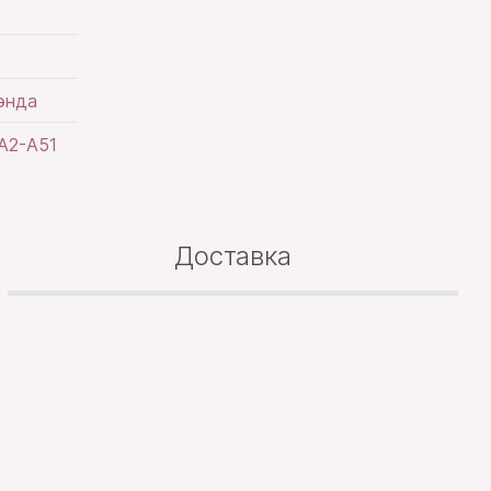
энда
А2-А51
Доставка