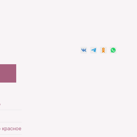
о
 красное