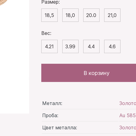
Размер:
18,5
18,0
20.0
21,0
Вес:
4.21
3.99
4.4
4.6
В корзину
Металл:
Золот
Проба:
Au 585
Цвет металла:
Золото