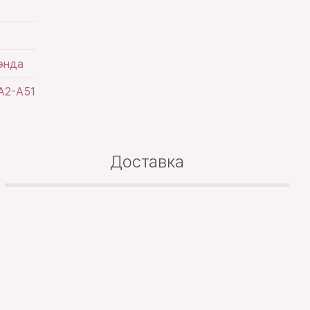
энда
А2-А51
Доставка