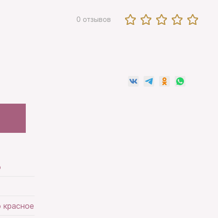
0 отзывов
о
 красное