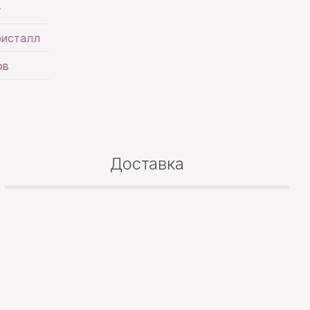
т
ристалл
ов
Доставка